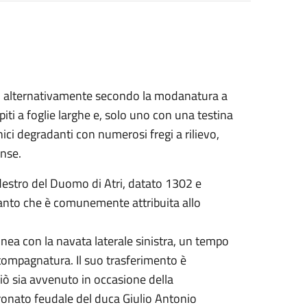
sti alternativamente secondo la modanatura a
lpiti a foglie larghe e, solo uno con una testina
ici degradanti con numerosi fregi a rilievo,
ense.
e destro del Duomo di Atri, datato 1302 e
anto che è comunemente attribuita allo
 linea con la navata laterale sinistra, un tempo
a tompagnatura. Il suo trasferimento è
iò sia avvenuto in occasione della
tronato feudale del duca Giulio Antonio