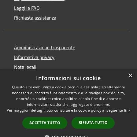
Leggi le FAQ
Richiesta assistenza
Amministrazione trasparente
Informativa privacy
Note legali
×
Dichiarazione di accessibilità
Informazioni sui cookie
Questo sito web utilizza cookie tecnici e assimilati strettamente
necessari al corretto funzionamento e alla navigazione del sito,
nonché un cookie tecnico analitico al solo fine di elaborare
informazioni statistiche, aggregate e anonime.
RSS
Copyright © 2026 • Comune di
Per maggiori dettagli, può consultare la cookie policy al seguente
link
Accessibilità
Morro d'Oro • Powered by
Privacy
Municipium
Accesso
•
RIFIUTA TUTTO
ACCETTA TUTTO
Cookie
redazione
Mappa del sito