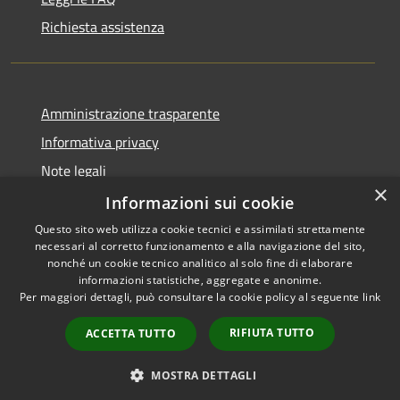
Richiesta assistenza
Amministrazione trasparente
Informativa privacy
Note legali
×
Dichiarazione di accessibilità
Informazioni sui cookie
Questo sito web utilizza cookie tecnici e assimilati strettamente
necessari al corretto funzionamento e alla navigazione del sito,
nonché un cookie tecnico analitico al solo fine di elaborare
informazioni statistiche, aggregate e anonime.
RSS
Copyright © 2026 • Comune di
Per maggiori dettagli, può consultare la cookie policy al seguente
link
Accessibilità
Morro d'Oro • Powered by
Privacy
Municipium
Accesso
•
RIFIUTA TUTTO
ACCETTA TUTTO
Cookie
redazione
Mappa del sito
MOSTRA DETTAGLI