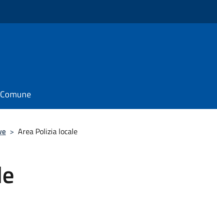
il Comune
ve
>
Area Polizia locale
le