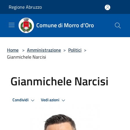
Salta al contenuto principale
Regione Abruzzo
Comune di Morro d'Oro
Home
>
Amministrazione
>
Politici
>
Gianmichele Narcisi
Gianmichele Narcisi
Condividi
Vedi azioni