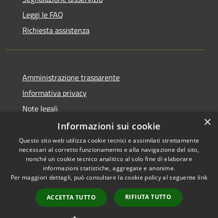
Leggi le FAQ
Richiesta assistenza
Amministrazione trasparente
Informativa privacy
Note legali
×
Dichiarazione di accessibilità
Informazioni sui cookie
Questo sito web utilizza cookie tecnici e assimilati strettamente
necessari al corretto funzionamento e alla navigazione del sito,
nonché un cookie tecnico analitico al solo fine di elaborare
informazioni statistiche, aggregate e anonime.
RSS
Copyright © 2026 • Comune di
Per maggiori dettagli, può consultare la cookie policy al seguente
link
Accessibilità
Morro d'Oro • Powered by
Privacy
Municipium
Accesso
•
RIFIUTA TUTTO
ACCETTA TUTTO
Cookie
redazione