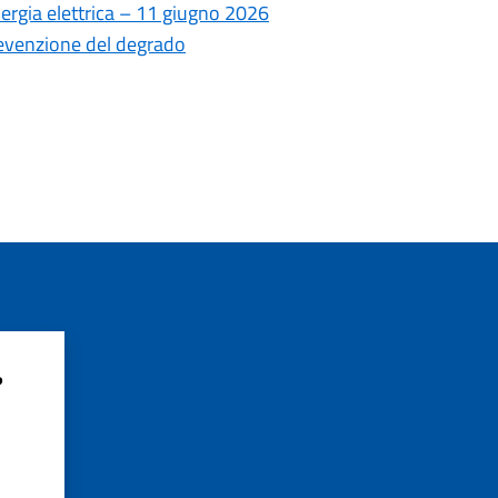
ergia elettrica – 11 giugno 2026
revenzione del degrado
?