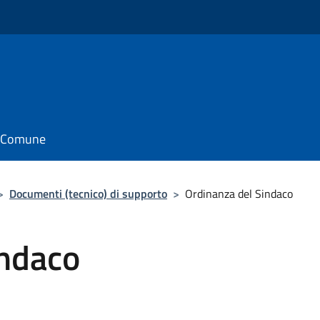
il Comune
>
Documenti (tecnico) di supporto
>
Ordinanza del Sindaco
indaco