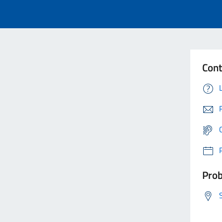
Cont
Prob