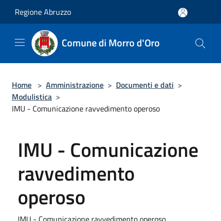
Salta al contenuto principale
Regione Abruzzo
Comune di Morro d'Oro
Home
>
Amministrazione
>
Documenti e dati
>
Modulistica
>
IMU - Comunicazione ravvedimento operoso
IMU - Comunicazione
ravvedimento
operoso
IMU - Comunicazione ravvedimento operoso