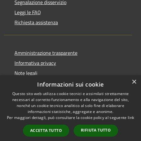
Segnalazione disservizio
Leggi le FAQ
Richiesta assistenza
Amministrazione trasparente
Informativa privacy
Note legali
×
Dichiarazione di accessibilità
Informazioni sui cookie
Questo sito web utilizza cookie tecnici e assimilati strettamente
necessari al corretto funzionamento e alla navigazione del sito,
nonché un cookie tecnico analitico al solo fine di elaborare
informazioni statistiche, aggregate e anonime.
RSS
Copyright © 2026 • Comune di
Per maggiori dettagli, può consultare la cookie policy al seguente
link
Accessibilità
Morro d'Oro • Powered by
Privacy
Municipium
Accesso
•
RIFIUTA TUTTO
ACCETTA TUTTO
Cookie
redazione