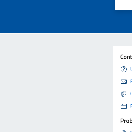
Cont
Prob