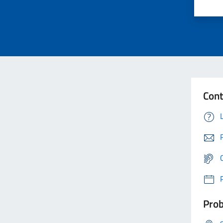
Cont
Prob