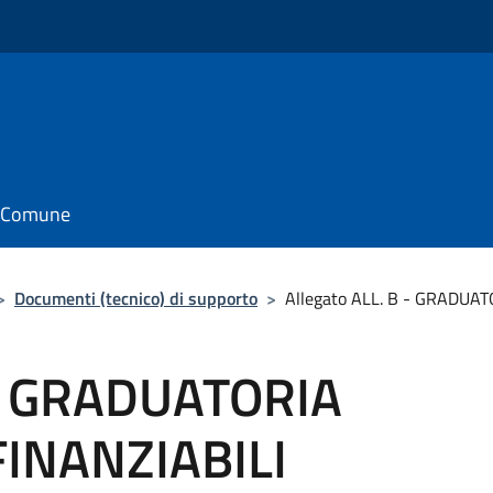
il Comune
>
Documenti (tecnico) di supporto
>
Allegato ALL. B - GRADUA
 - GRADUATORIA
INANZIABILI