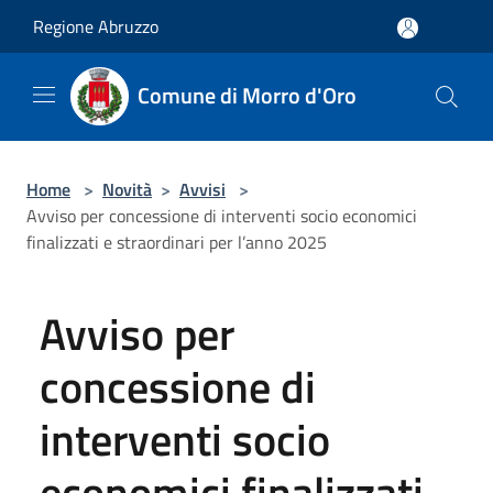
Salta al contenuto principale
Regione Abruzzo
Comune di Morro d'Oro
Home
>
Novità
>
Avvisi
>
Avviso per concessione di interventi socio economici
finalizzati e straordinari per l’anno 2025
Avviso per
concessione di
interventi socio
economici finalizzati